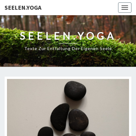
SEELEN.YOGA
Togg
navig
SEELEN.YOGA
Texte Zur Entfaltung Der Eigenen Seele