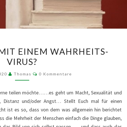
WIE
 MIT EINEM WAHRHEITS-
WÄRE
VIRUS?
ES
MIT
Kommentare
2020
Thomas
0 Kommentare
EINEM
WAHRHEITS-
 gerne teilen möchte……es geht um Macht, Sexualität und
VIRUS?
, Distanz und/oder Angst… Stellt Euch mal für einen
ht ist es so, dass von dem was allgemein hin berichtet
ss die Mehrheit der Menschen einfach die Dinge glauben,
 in das Bild von sich selbst passen……und dass auch das