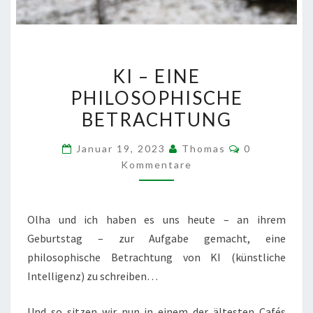
KI
KI – EINE
–
PHILOSOPHISCHE
EINE
BETRACHTUNG
PHILOSOPHISCHE
BETRACHTUNG
Kommentare
Januar 19, 2023
Thomas
0
Kommentare
Olha und ich haben es uns heute – an ihrem
Geburtstag – zur Aufgabe gemacht, eine
philosophische Betrachtung von KI (künstliche
Intelligenz) zu schreiben…
Und so sitzen wir nun in einem der ältesten Cafés