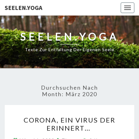
SEELEN.YOGA
Togg
navig
SEELEN.YOGA
Texte Zur Entfaltung Der Eigenen Seele
Durchsuchen Nach
Month:
März 2020
CORONA,
CORONA, EIN VIRUS DER
EIN
ERINNERT…
VIRUS
DER
Kommentare