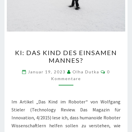
KI:
KI: DAS KIND DES EINSAMEN
DAS
MANNES?
KIND
DES
Kommenta
Januar 19, 2023
Olha Dutka
0
EINSAMEN
Kommentare
MANNES?
Im Artikel „Das Kind im Roboter“ von Wolfgang
Stieler (Technology Review. Das Magazin für
Innovation, 4/2015) lese ich, dass humanoide Roboter
Wissenschaftlern helfen sollen zu verstehen, wie