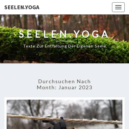
SEELEN.YOGA
Togg
navig
SEELEN.YOGA
Texte Zur Entfaltung Der Eigenen Seele
Durchsuchen Nach
Month:
Januar 2023