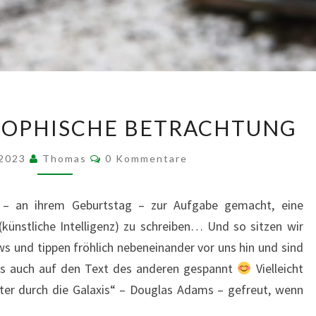
KI
LOSOPHISCHE BETRACHTUNG
–
EINE
Kommentare
 2023
Thomas
0 Kommentare
PHILOSOPHISCHE
BETRACHTUNG
 – an ihrem Geburtstag – zur Aufgabe gemacht, eine
künstliche Intelligenz) zu schreiben… Und so sitzen wir
ws und tippen fröhlich nebeneinander vor uns hin und sind
ls auch auf den Text des anderen gespannt
Vielleicht
lter durch die Galaxis“ – Douglas Adams – gefreut, wenn